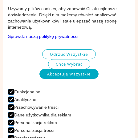
Placówki
Naszeówk
Używamy plików cookies, aby zapewnić Ci jak najlepsze
Przedszkole Kamieni
Żłobek Kamieni
doświadczenia. Dzięki nim możemy również analizować
Przedszkole
Żłobek Jesionowa
zachowanie użytkowników i stale ulepszać naszą stronę
Wrocławska
internetową.
Żłobek Wrocławska
Sprawdź naszą politykę prywatności
Przedszkole
Tulipanowa
Przedszkole Leśna
Odrzuć Wszystkie
Chcę Wybrać
Na skróty
Na skróy
Akceptuję Wszystkie
Strona Główna
Aktualności
Funkcjonalne
O Nas
Artykuły
Analityczne
Rekrutacja
Zajęcia
Przechowywanie treści
Kontakt
Cennik
Dane użytkownika dla reklam
Personalizacja reklam
Personalizacja treści