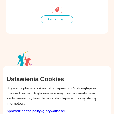
Aktualności
Ustawienia Cookies
Placówki
Naszeówk
Używamy plików cookies, aby zapewnić Ci jak najlepsze
Przedszkole Kamieni
Żłobek Kamieni
doświadczenia. Dzięki nim możemy również analizować
zachowanie użytkowników i stale ulepszać naszą stronę
Przedszkole
Żłobek Jesionowa
internetową.
Wrocławska
Żłobek Wrocławska
Sprawdź naszą politykę prywatności
Przedszkole